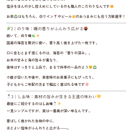
塩分をほんの少し控えめにしているのも職人のこだわりなんです
お茶
はもちろん、白ワイン
やビール
のおつまみにも合う万能選手！
2｜のり味：磯の香りがふんわり広がる
続いて、
のり味
国産の海苔を贅沢に使い、香り高く焼き上げた一枚です。
口に含むとまず感じるのは、海苔の「香りの深み」。
お米の甘みと海の旨みが重なり、
後味はすっきりと上品で、まるで料亭の一品のよう
小腹が空いた午後や、来客時のお茶菓子にもぴったり。
子どもからご年配の方まで幅広く喜ばれる味です
3｜しお味：素材の旨みが生きる王道の味わい
最後にご紹介するのは
しお味
一見シンプルですが、実は一番奥が深い味なんです。
香ばしく焼かれた生地の中に、
ほどよい塩味がふんわりと広がる――。