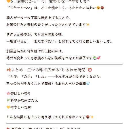
5｜定番だからこそ、変わらない“やさしさ”
「三色せんべい」は、どこか懐かしく、あたたかい味わい
職人が一枚一枚丁寧に焼き上げることで、
お米の甘みと素材の香りがしっかりと生きています
サクッと軽やか、でも深みのある味。
一度食べると、「また食べたい」と思わせてくれる優しいおいしさ。
創業当時から守り続けた伝統の味は、
時代が変わっても家族みんなの笑顔をつなぐお菓子です
まとめ｜三つの味で広がる“しあわせ時間”
「えび」「のり」「しお」——それぞれが主役でありながら、
三つの味がそろうことで完成する
おせんべいの調和
香ばしい香り
軽やかな歯ごたえ
やさしい塩味
どんな時間にもそっと寄り添ってくれる味わいです
商品名
：三色（えび・のり・しお）缶タイプ