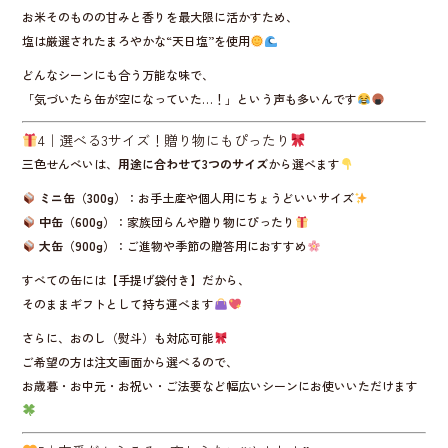
お米そのものの甘みと香りを最大限に活かすため、
塩は厳選されたまろやかな“天日塩”を使用
どんなシーンにも合う万能な味で、
「気づいたら缶が空になっていた…！」という声も多いんです
4｜選べる3サイズ！贈り物にもぴったり
三色せんべいは、
用途に合わせて3つのサイズ
から選べます
ミニ缶（300g）
：お手土産や個人用にちょうどいいサイズ
中缶（600g）
：家族団らんや贈り物にぴったり
大缶（900g）
：ご進物や季節の贈答用におすすめ
すべての缶には【手提げ袋付き】だから、
そのままギフトとして持ち運べます
さらに、おのし（熨斗）も対応可能
ご希望の方は注文画面から選べるので、
お歳暮・お中元・お祝い・ご法要など幅広いシーンにお使いいただけます