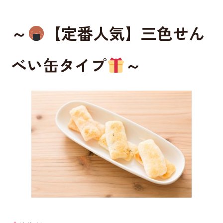
o
o
～
【定番人気】三色せん
k
べい缶タイプ
～