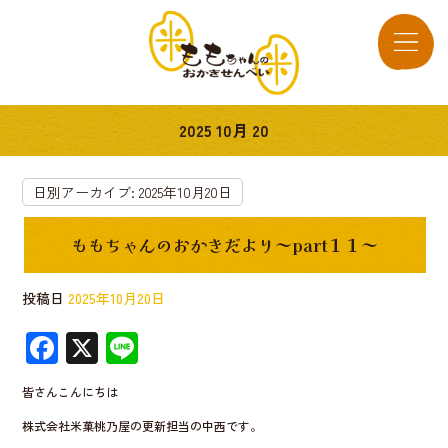
2025 10月 20
日別アーカイブ:
2025年10月20日
ももちゃんのおかきだより～part１１～
投稿日
2025年10月20日
F
X
Li
ac
n
皆さんこんにちは
e
e
株式会社米菓桃乃屋の更新担当の中西です。
b