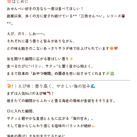
はじめに
おせんべい好きの方なら一度は食べてほしい！
創業以来、多くの方に愛され続けている**「三色せんべい」シリーズ
**。
えび、のり、しお——。
それぞれに違う香りと旨みがありながら、
どの味も飽きのこないあっさりサラダ味で仕上げられています
缶を開けた瞬間に広がる香ばしい香り
食べるたびに“パリッ、サクッ”と響く音が心地よく、
まるで
日本の「おやつ時間」の原点
を思い出させてくれます
1｜えび味：香り高く、やさしい海の旨み
まずは人気No.1の
えび味
！
焼きたての瞬間からふわっと香る海老の風味が食欲をそそります。
口に入れた瞬間、
サクッと軽やかな食感とともに広がる「海の甘み」。
そして後からじんわり感じる塩味のバランスが絶妙
海老の香ばしさを引き立てるために、