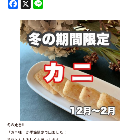
F
X
Li
ac
n
e
e
b
o
o
k
冬の定番‼︎
「カニ味」が季節限定で出ました！
是非ともよろしくお願いします。