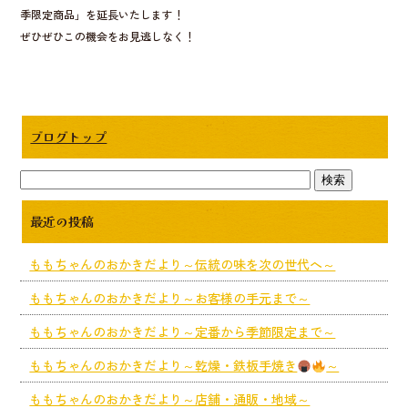
o
季限定商品」を延長いたします！
ぜひぜひこの機会をお見逃しなく！
o
k
ブログトップ
最近の投稿
ももちゃんのおかきだより～伝統の味を次の世代へ～
ももちゃんのおかきだより～お客様の手元まで～
ももちゃんのおかきだより～定番から季節限定まで～
ももちゃんのおかきだより～乾燥・鉄板手焼き
～
ももちゃんのおかきだより～店舗・通販・地域～