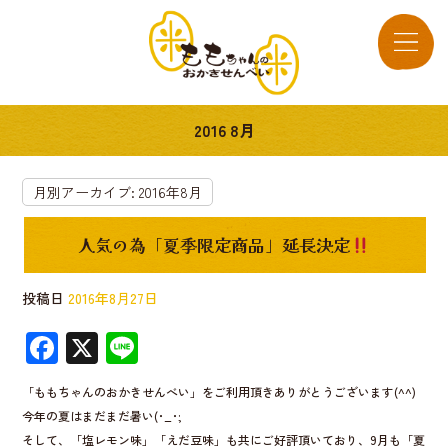
2016 8月
月別アーカイブ:
2016年8月
人気の為「夏季限定商品」延長決定
投稿日
2016年8月27日
F
X
Li
ac
n
「ももちゃんのおかきせんべい」をご利用頂きありがとうございます(^^)
e
e
今年の夏はまだまだ暑い(･_･;
b
そして、「塩レモン味」「えだ豆味」も共にご好評頂いており、9月も「夏