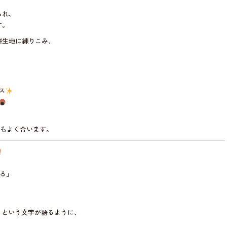
られ、
す。
餅生地に練りこみ、
ス
もよく合います。
香る」
30」という文字が語るように、
。