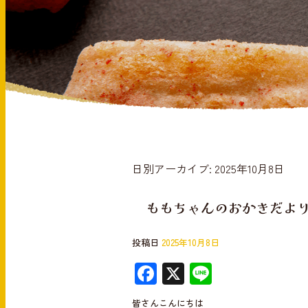
日別アーカイブ:
2025年10月8日
ももちゃんのおかきだより～
投稿日
2025年10月8日
F
X
Li
ac
n
皆さんこんにちは