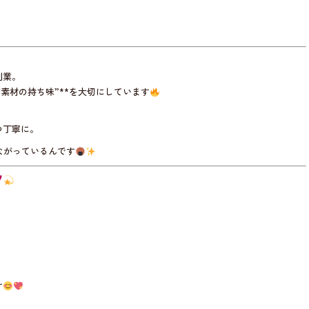
、
創業。
“素材の持ち味”**を大切にしています
つ丁寧に。
ながっているんです
す