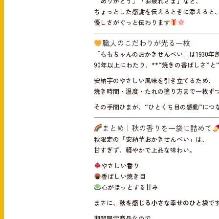
「ありがとう」「お疲れさま」など、
ちょっとした感謝を伝えるときに添えると
優しさがぐっと伝わります
職人のこだわりが光る一枚
「ももちゃんのおかきせんべい」は1930年
90年以上にわたり、**“焼きの香ばしさ”と
安納芋のやさしい風味を引き立てるため、
焼き時間・温度・たれの塗り方まで一枚ず
その手間ひまが、“ひとくち目の感動”につ
まとめ｜秋の香りを一袋に詰めて
秋限定の「安納芋おかきせんべい」は、
甘すぎず、軽やかで上品な味わい。
やさしい香り
香ばしい焼き目
心がほっとする甘み
まさに、
秋を感じる小さな幸せのひと袋
で
期間限定商品なので、