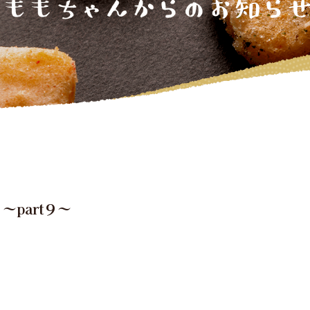
part９～