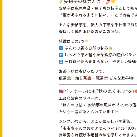
安納芋の魅力とは？
安納芋は鹿児島県・種子島の特産として知
「蜜があふれるように甘い」ことで有名で
そんな安納芋を、職人の丁寧な手仕事で煎
香ばしく焼き上げたのがこの商品
。
特徴はこの3つ
ふんわり香る自然の甘み
しっとり感と軽やかな食感の絶妙バラン
一枚食べたら止まらない、やさしい後味
お茶うけにもぴったりで、
煎茶
・焙じ茶
・紅茶
どんな飲み物に
パッケージにも“秋のぬくもり”を
上品な紫色のラベルに、
「ほんのり甘く 安納芋の風味が ふんわり
という一言が添えられています
シンプルながら、どこか懐かしい雰囲気。
「ももちゃんのおかきせんべい since 19
長年愛され続ける老舗の味
を感じさせます