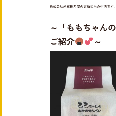
e
e
株式会社米菓桃乃屋の更新担当の中西です
b
o
～「ももちゃんの
o
k
ご紹介
～