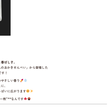
と香ばしさ
。
んのおかきせんべい」から登場した
です！
のやさしい香り
とに、
っぱいに広がります
一枚”**なんです