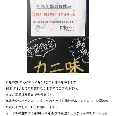
b
o
o
k
お店の方は12月31日〜1月4日までお休みを頂きます。
30日は16じまでの営業になりますのでご了承下さい。
なお、工場は28日までの営業です。
年末大変込み合います、売り切れが出る可能性がありますので、お早めの
お買い上げをよろしくお願いします。
ネットでの注文は12月30日〜1月5日まで配送が出来ませんのでよろしくお