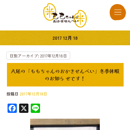
2017 12月 18
日別アーカイブ:
2017年12月18日
八尾の「ももちゃんのおかきせんべい」冬季休暇
のお知ら せです！
投稿日
2017年12月18日
F
X
Li
ac
n
e
e