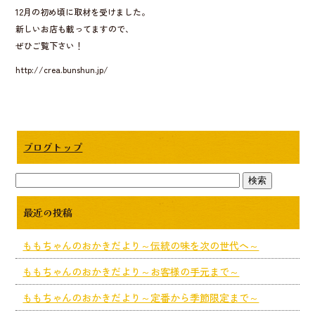
b
12月の初め頃に取材を受けました。
o
新しいお店も載ってますので、
ぜひご覧下さい！
o
http://crea.bunshun.jp/
k
ブログトップ
最近の投稿
ももちゃんのおかきだより～伝統の味を次の世代へ～
ももちゃんのおかきだより～お客様の手元まで～
ももちゃんのおかきだより～定番から季節限定まで～