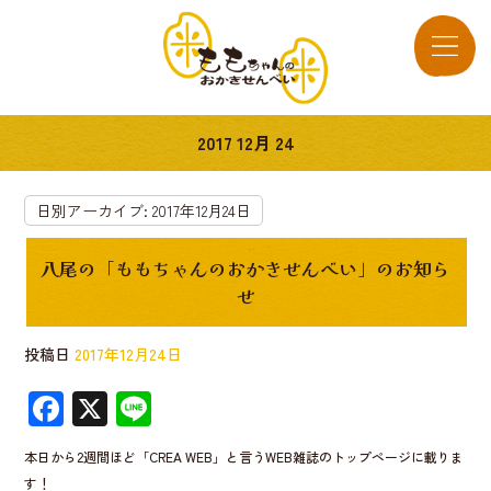
2017 12月 24
日別アーカイブ:
2017年12月24日
八尾の「ももちゃんのおかきせんべい」のお知ら
せ
投稿日
2017年12月24日
F
X
Li
ac
n
本日から2週間ほど「CREA WEB」と言うWEB雑誌のトップページに載りま
e
e
す！