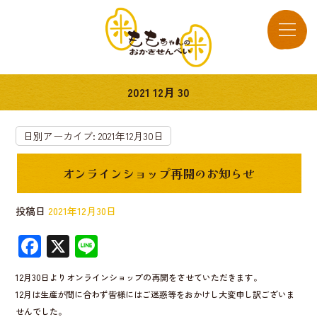
2021 12月 30
日別アーカイブ:
2021年12月30日
オンラインショップ再開のお知らせ
投稿日
2021年12月30日
F
X
Li
ac
n
12月30日よりオンラインショップの再開をさせていただきます。
e
e
12月は生産が間に合わず皆様にはご迷惑等をおかけし大変申し訳ございま
b
せんでした。