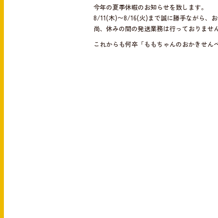
e
e
今年の夏季休暇のお知らせを致します。
b
8/11(木)〜8/16(火)まで誠に勝手ながら
尚、休みの間の発送業務は行っておりませ
o
これからも何卒「ももちゃんのおかきせんべ
o
k