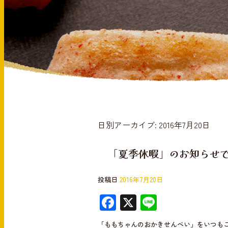
日別アーカイブ:
2016年7月20日
「夏季休暇」のお知らせです
投稿日
2016年7月20日
F
X
Li
ac
n
「ももちゃんのおかきせんべい」をいつもご