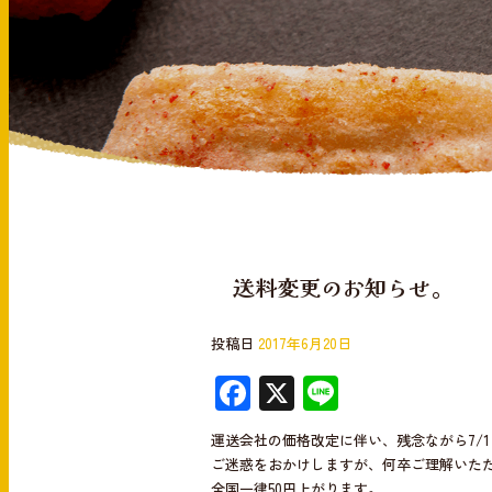
送料変更のお知らせ。
投稿日
2017年6月20日
F
X
Li
ac
n
運送会社の価格改定に伴い、残念ながら7/
e
e
ご迷惑をおかけしますが、何卒ご理解いた
全国一律50円上がります。