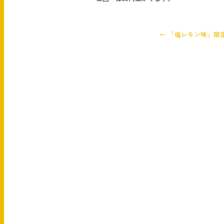
b
o
o
←
「塩レモン味」限
k