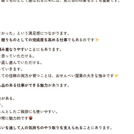
、贈りものとして選ばれるためには、見た目の印象もとても重要です。
よかった」という満足感につながります。
、
贈りものとしての完成度を高める仕事
でもあるのです
積み重なりやすいこと
にもあります。
と思っていただける。
り返し選んでいただける。
っていきます。
しての信頼の両方が育つことは、おせんべい屋業の大きな強みです
も品のある仕事ができる魅力
があります。
象がある。
す。
ちんとしたご挨拶にも使いやすい。
非常に魅力的です
べいを通して人の気持ちのやり取りを支えられること
にあります。