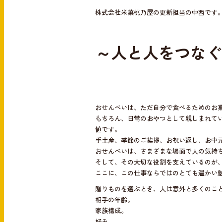
e
e
株式会社米菓桃乃屋の更新担当の中西です
b
o
～人と人をつなぐ
o
k
おせんべいは、ただ自分で食べるためのお
もちろん、日常のおやつとして親しまれて
値です。
手土産、季節のご挨拶、お祝い返し、お中
おせんべいは、さまざまな場面で人の気持
そして、その大切な役割を支えているのが
ここに、この仕事ならではのとても温かい
贈りものを選ぶとき、人は意外と多くのこ
相手の年齢。
家族構成。
好み。