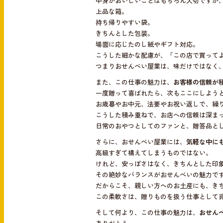
中身がおいしいことはもちろん大切ですが
上品な箱。
持ち帰りやすい袋。
きちんとした包装。
場面に応じたのし紙やギフト対応。
こうした細かな配慮が、「この店で買って
つまりおせんべい屋業は、味だけではなく
また、この仕事の魅力は、
お客様の信頼が
一度贈って喜ばれたら、次もここにしよう
お歳暮やお中元、法要やお祝い返しで、繰
こうした積み重ねで、お店への信頼は深ま
日常のおやつとしてのファンと、贈答品と
さらに、おせんべい屋業には、
気軽な中に
高級すぎて構えてしまうものではない。
けれど、安っぽさはなく、きちんとした印
その絶妙なバランスがおせんべいの魅力で
だからこそ、親しい方へのお土産にも、き
この柔軟さは、贈りものを扱う仕事として
そして何より、この仕事の魅力は、
おせん