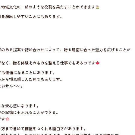
は地域文化の一部のような役割を果たすことができます
感を演出しやすいこと
にもあります。
。
。
感のある提案や詰め合わせによって、贈る場面に合った魅力を広げることが
でなく、贈る体験そのものを整える仕事
でもあるのです
”も価値になること
にあります。
ろから慣れ親しんだ味でもあります。
たおせんべい。
きな安心感になります。
中の記憶にもふれることができる。
です
せ方まで含めて価値をつくれる面白さ
があります。