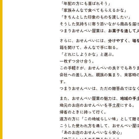
「年配の方にも喜ばれそう」
「家族みんなで食べてもらえるかな」
「きちんとした印象のものを渡したい」
そうした気持ちに寄り添いながら商品を届
つまりおせんべい屋業は、
お菓子を通して
さらに、おせんべいには、
分けやすく、場
箱を開けて、みんなで手に取る。
「どれにしようかな」と選ぶ。
一枚ずつ分け合う。
この手軽さが、おせんべいの良さでもあり
会社への差し入れ、親族の集まり、来客時
す。
つまりおせんべいは、ただの贈答品ではな
また、おせんべい屋業の魅力は、
地域の手
地元のお店のおせんべいを手土産にする。
帰省のときに持って行く。
遠方の方に「この地域らしい味」として贈
こうした使われ方を通して、おせんべい屋
「あのお店のおせんべいなら安心」