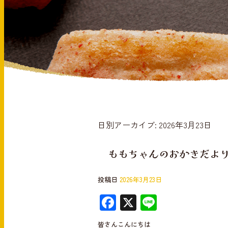
日別アーカイブ:
2026年3月23日
ももちゃんのおかきだより～
投稿日
2026年3月23日
F
X
Li
ac
n
皆さんこんにちは