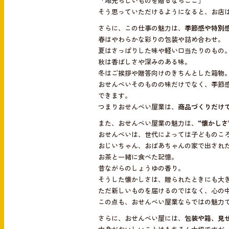
「地元らしいものを贈るならここ」
そう思っていただけるようになると、お店
さらに、この仕事の魅力は、
季節感や特別
春はやわらかな彩りの包装や詰め合わせ。
夏はさっぱりした味や軽い口当たりのもの
秋は香ばしさや深みのある味。
冬はご挨拶や贈答向けのきちんとした箱物
おせんべいそのものの味だけでなく、季節
できます。
つまりおせんべい屋業は、
商品づくりだけ
また、おせんべい屋業の魅力は、
“懐かしさ
おせんべいは、世代によっては子どものこ
おじいちゃん、おばあちゃんの家で出され
お茶と一緒に食べた記憶。
昔ながらのしょうゆの香り。
そうした懐かしさは、贈られたときにも大
ただ新しいものを届けるのではなく、心の
この点も、おせんべい屋業ならではの魅力
さらに、おせんべい屋には、
包装や箱、見