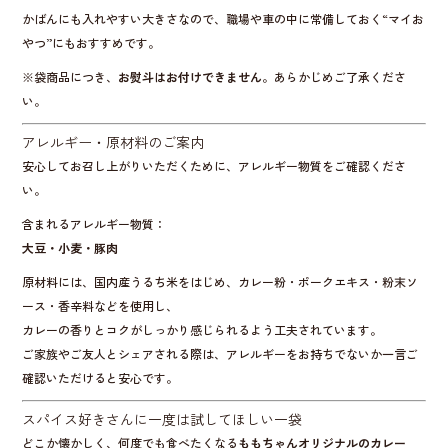
かばんにも入れやすい大きさなので、職場や車の中に常備しておく“マイお
やつ”にもおすすめです。
※袋商品につき、
お熨斗はお付けできません
。あらかじめご了承くださ
い。
アレルギー・原材料のご案内
安心してお召し上がりいただくために、アレルギー物質をご確認くださ
い。
含まれるアレルギー物質：
大豆・小麦・豚肉
原材料には、国内産うるち米をはじめ、カレー粉・ポークエキス・粉末ソ
ース・香辛料などを使用し、
カレーの香りとコクがしっかり感じられるよう工夫されています。
ご家族やご友人とシェアされる際は、アレルギーをお持ちでないか一言ご
確認いただけると安心です。
スパイス好きさんに一度は試してほしい一袋
どこか懐かしく、何度でも食べたくなる
ももちゃんオリジナルのカレー