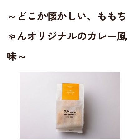
o
o
～どこか懐かしい、ももち
k
ゃんオリジナルのカレー風
味～