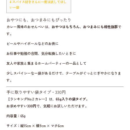
4
スパイス好きさんに一度は試してほし
い一袋
おやつにも、おつまみにもぴったり
カレー風味のおせんべいは、
おやつはもちろん、おつまみにも相性抜群
で
す。
ビールやハイボールなどのお供に
お仕事や勉強の合間、気分転換したいときに
友人や家族と集まるホームパーティーの一品として
少しスパイシーな一袋があるだけで、テーブルがぐっとにぎやかになりま
す。
手に取りやすい袋タイプ・330円
【ランキングNo.2 カレー】は、
65g入りの袋タイプ
。
お求めやすい
330円
で、気軽にお試しいただけます。
内容量：65g
サイズ：縦15cm × 横9cm × マチ6cm