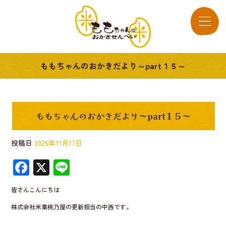
ももちゃんのおかきだより～part１５～
ももちゃんのおかきだより～part１５～
投稿日
2025年11月17日
F
X
Li
ac
n
皆さんこんにちは
e
e
株式会社米菓桃乃屋の更新担当の中西です。
b