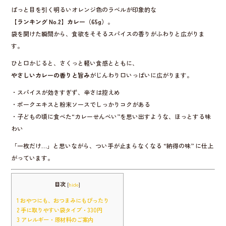
ぱっと目を引く明るいオレンジ色のラベルが印象的な
【ランキング No.2】カレー（65g）
。
袋を開けた瞬間から、食欲をそそるスパイスの香りがふわりと広がりま
す。
ひと口かじると、さくっと軽い食感とともに、
やさしいカレーの香りと旨み
がじんわり口いっぱいに広がります。
・スパイスが効きすぎず、辛さは控えめ
・ポークエキスと粉末ソースでしっかりコクがある
・子どもの頃に食べた“カレーせんべい”を思い出すような、ほっとする味
わい
「一枚だけ…」と思いながら、つい手が止まらなくなる “納得の味” に仕上
がっています。
目次
[
hide
]
1
おやつにも、おつまみにもぴったり
2
手に取りやすい袋タイプ・330円
3
アレルギー・原材料のご案内