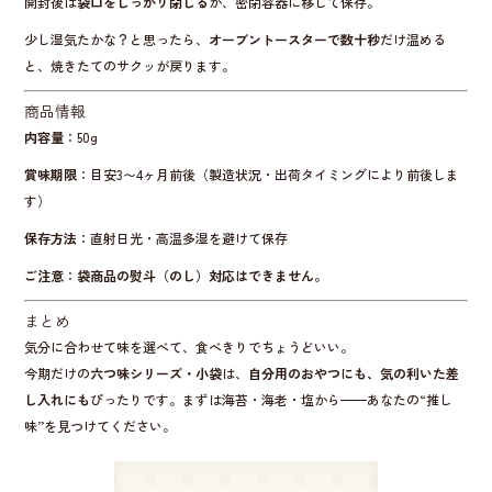
開封後は
袋口をしっかり閉じる
か、密閉容器に移して保存。
少し湿気たかな？と思ったら、
オーブントースターで数十秒
だけ温める
と、焼きたてのサクッが戻ります。
商品情報
内容量
：50g
賞味期限
：目安3〜4ヶ月前後（製造状況・出荷タイミングにより前後しま
す）
保存方法
：直射日光・高温多湿を避けて保存
ご注意
：
袋商品の熨斗（のし）対応はできません。
まとめ
気分に合わせて味を選べて、食べきりでちょうどいい。
今期だけの
六つ味シリーズ・小袋
は、
自分用のおやつにも、気の利いた差
し入れにも
ぴったりです。まずは海苔・海老・塩から——あなたの“推し
味”を見つけてください。