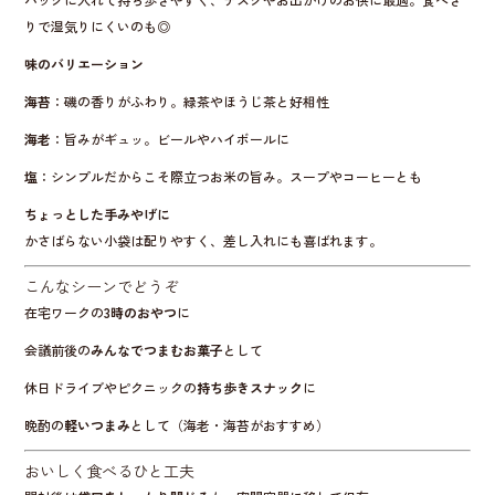
りで湿気りにくいのも◎
味のバリエーション
海苔
：磯の香りがふわり。緑茶やほうじ茶と好相性
海老
：旨みがギュッ。ビールやハイボールに
塩
：シンプルだからこそ際立つお米の旨み。スープやコーヒーとも
ちょっとした手みやげに
かさばらない小袋は配りやすく、差し入れにも喜ばれます。
こんなシーンでどうぞ
在宅ワークの
3時のおやつ
に
会議前後の
みんなでつまむお菓子
として
休日ドライブやピクニックの
持ち歩きスナック
に
晩酌の
軽いつまみ
として（海老・海苔がおすすめ）
おいしく食べるひと工夫