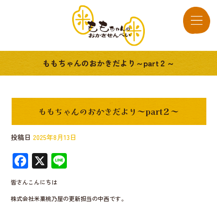
ももちゃんのおかきだより～part２～
ももちゃんのおかきだより～part２～
投稿日
2025年8月13日
F
X
Li
ac
n
皆さんこんにちは
e
e
株式会社米菓桃乃屋の更新担当の中西です。
b