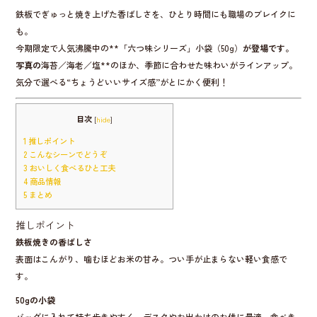
鉄板でぎゅっと焼き上げた香ばしさを、ひとり時間にも職場のブレイクに
も。
今期限定で人気沸騰中の**「六つ味シリーズ」小袋（50g）
が登場です。
写真の
海苔／海老／塩**のほか、季節に合わせた味わいがラインアップ。
気分で選べる“ちょうどいいサイズ感”がとにかく便利！
目次
[
hide
]
1
推しポイント
2
こんなシーンでどうぞ
3
おいしく食べるひと工夫
4
商品情報
5
まとめ
推しポイント
鉄板焼きの香ばしさ
表面はこんがり、噛むほどお米の甘み。つい手が止まらない軽い食感で
す。
50gの小袋
バッグに入れて持ち歩きやすく、デスクやお出かけのお供に最適。食べき