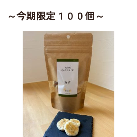
o
o
～今期限定１００個～
k