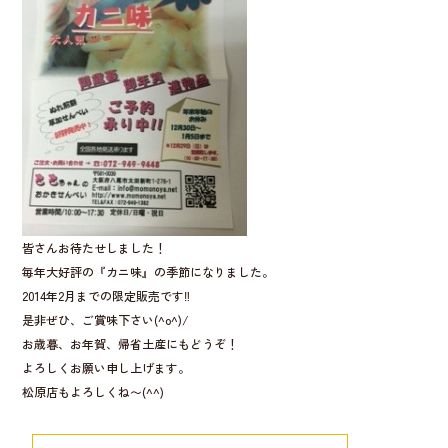
o
o
k
皆さんお待たせしました！
毎年大好評の『カニ味』の季節になりました。
2014年2月までの限定販売です‼︎
是非ぜひ、ご賞味下さい(^o^)/
お歳暮、お年賀、帰省土産にもどうぞ！
よろしくお願い申し上げます。
松原店もよろしくね〜(^^)