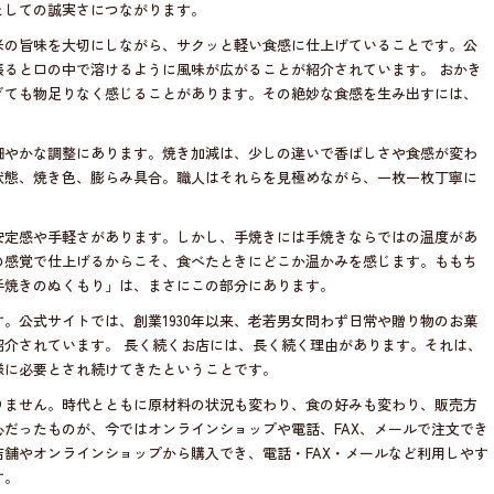
としての誠実さにつながります。
米の旨味を大切にしながら、サクッと軽い食感に仕上げていることです。公
張ると口の中で溶けるように風味が広がることが紹介されています。 おかき
ぎても物足りなく感じることがあります。その絶妙な食感を生み出すには、
細やかな調整にあります。焼き加減は、少しの違いで香ばしさや食感が変わ
状態、焼き色、膨らみ具合。職人はそれらを見極めながら、一枚一枚丁寧に
安定感や手軽さがあります。しかし、手焼きには手焼きならではの温度があ
の感覚で仕上げるからこそ、食べたときにどこか温かみを感じます。ももち
手焼きのぬくもり」は、まさにこの部分にあります。
。公式サイトでは、創業1930年以来、老若男女問わず日常や贈り物のお菓
紹介されています。 長く続くお店には、長く続く理由があります。それは、
様に必要とされ続けてきたということです。
りません。時代とともに原材料の状況も変わり、食の好みも変わり、販売方
だったものが、今ではオンラインショップや電話、FAX、メールで注文でき
舗やオンラインショップから購入でき、電話・FAX・メールなど利用しやす
す。