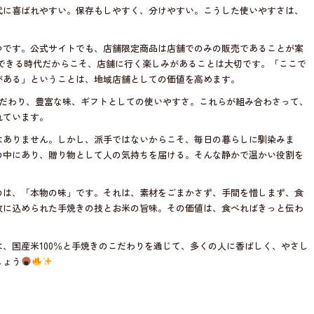
代に喜ばれやすい。保存もしやすく、分けやすい。こうした使いやすさは、
つです。公式サイトでも、店舗限定商品は店舗でのみの販売であることが案
入できる時代だからこそ、店舗に行く楽しみがあることは大切です。「ここで
がある」ということは、地域店舗としての価値を高めます。
こだわり、豊富な味、ギフトとしての使いやすさ。これらが組み合わさって、
れています。
はありません。しかし、派手ではないからこそ、毎日の暮らしに馴染みま
の中にあり、贈り物として人の気持ちを届ける。そんな静かで温かい役割を
のは、「本物の味」です。それは、素材をごまかさず、手間を惜しまず、食
枚に込められた手焼きの技とお米の旨味。その価値は、食べればきっと伝わ
、国産米100％と手焼きのこだわりを通じて、多くの人に香ばしく、やさし
しょう