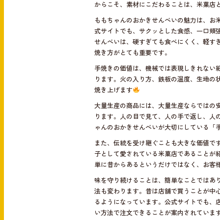
からこそ、素材にこだわることは、米菓店
ももちゃんのおかきせんべいの魅力は、お
式サイトでも、サクッとした食感、一口頬
せんべいは、硬すぎても食べにくく、軽す
焼き方がとても重要です。
手焼きの価値は、機械では表現しきれない
ります。火の入り方、鉄板の温度、生地の
焼き上げます
大量生産の商品には、大量生産ならではの
ります。人の目で見て、人の手で返し、人
ゃんのおかきせんべいが大切にしている「
また、伝統を受け継ぐことも大きな価値です
子として愛されている米菓店であることが
単に昔からあるというだけではなく、お客
味を守り続けることは、簡単なことではあ
法も変わります。昔は店舗で買うことが中心
るようになっています。公式サイトでも、店
い方法で注文できることが案内されていま