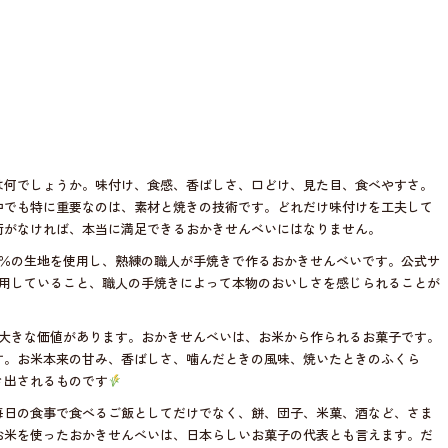
は何でしょうか。味付け、食感、香ばしさ、口どけ、見た目、食べやすさ。
中でも特に重要なのは、素材と焼きの技術です。どれだけ味付けを工夫して
術がなければ、本当に満足できるおかきせんべいにはなりません。
0％の生地を使用し、熟練の職人が手焼きで作るおかきせんべいです。公式サ
使用していること、職人の手焼きによって本物のおいしさを感じられることが
、大きな価値があります。おかきせんべいは、お米から作られるお菓子です。
す。お米本来の甘み、香ばしさ、噛んだときの風味、焼いたときのふくら
き出されるものです
毎日の食事で食べるご飯としてだけでなく、餅、団子、米菓、酒など、さま
お米を使ったおかきせんべいは、日本らしいお菓子の代表とも言えます。だ