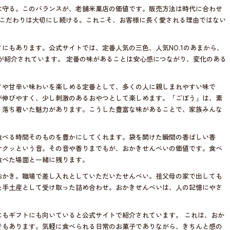
は守る。このバランスが、老舗米菓店の価値です。販売方法は時代に合わせ
のこだわりは大切にし続ける。これこそ、お客様に長く愛される理由ではない
にもあります。公式サイトでは、定番人気の三色、人気NO.1のあまから、
などが紹介されています。 定番の味があることは安心感につながり、変化のある
さや甘辛い味わいを楽しめる定番として、多くの人に親しまれやすい味で
が伸びやすく、少し刺激のあるおやつとして楽しめます。「ごぼう」は、素
、落ち着いた魅力があります。こうした豊富な味があることで、家族みんな
食べる時間そのものを豊かにしてくれます。袋を開けた瞬間の香ばしい香
サクッという音。その音や香りまでもが、おかきせんべいの価値です。食べ
食べた場面と一緒に残ります。
おかき。職場で差し入れとしていただいたせんべい。祖父母の家で出しても
た手土産として受け取った詰め合わせ。おかきせんべいは、人の記憶にやさ
にもギフトにも向いていると公式サイトで紹介されています。 これは、おか
でもあります。気軽に食べられる日常のお菓子でありながら、きちんと感の