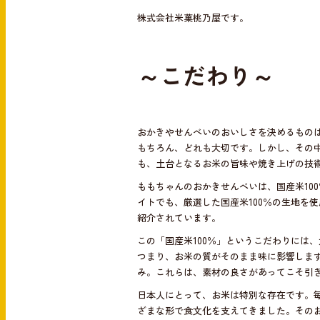
e
e
株式会社米菓桃乃屋です。
b
o
～こだわり～
o
k
おかきやせんべいのおいしさを決めるもの
もちろん、どれも大切です。しかし、その
も、土台となるお米の旨味や焼き上げの技
ももちゃんのおかきせんべいは、国産米10
イトでも、厳選した国産米100％の生地を
紹介されています。
この「国産米100％」というこだわりには
つまり、お米の質がそのまま味に影響しま
み。これらは、素材の良さがあってこそ引
日本人にとって、お米は特別な存在です。
ざまな形で食文化を支えてきました。その