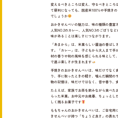
変えるべきところは変え、守るべきところ
て便利になっても、国産米100％や手焼き
でしょうか
おかきせんべいの魅力は、味の種類の豊富さ
人気NO.2のカレー、人気NO.3のごぼう
味があることは楽しさにつながります。
「あまから」は、米菓らしい醤油の香ばし
す。「カレー」は、子どもから大人まで手
材の香りや和の風味を感じられる味として
で選ぶ楽しさが生まれます
手焼きのおかきせんべいは、味だけでなく
り、手に取ったときの軽さ、噛んだ瞬間の
物の記憶は、味だけではなく、音や香り、
たとえば、家族でお茶を飲みながら食べた
らった米菓。お中元やお歳暮、ちょっとし
しく残るお菓子です
ももちゃんのおかきせんべいは、ご自宅用
きせんべいが持つ「ちょうど良さ」の表れ