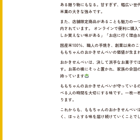
ある贈り物にもなる。甘すぎず、幅広い世
米菓の大きな強みです。
また、店舗限定商品があることも魅力の一
内されています。 オンラインで便利に購
しか買えない味がある」「お店に行く理由
国産米100％、職人の手焼き、創業以来の
ももちゃんのおかきせんべいの価値が生ま
おかきせんべいは、決して派手なお菓子で
す。お茶の横にそっと置かれ、家族の会話
持っています
ももちゃんのおかきせんべいが守っている
べる人の時間を大切にする味です。一枚一
ります。
これからも、ももちゃんのおかきせんべいは
く、ほっとする味を届け続けていくことで