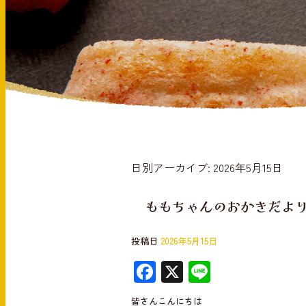
日別アーカイブ:
2026年5月15日
ももちゃんのおかきだよ
投稿日
2026年5月15日
F
X
Li
ac
n
皆さんこんにちは