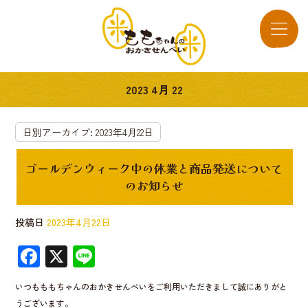
2023 4月 22
日別アーカイブ:
2023年4月22日
ゴールデンウィーク中の休業と商品発送について
のお知らせ
投稿日
2023年4月22日
F
X
Li
ac
n
いつもももちゃんのおかきせんべいをご利用いただきまして誠にありがと
e
e
うございます。