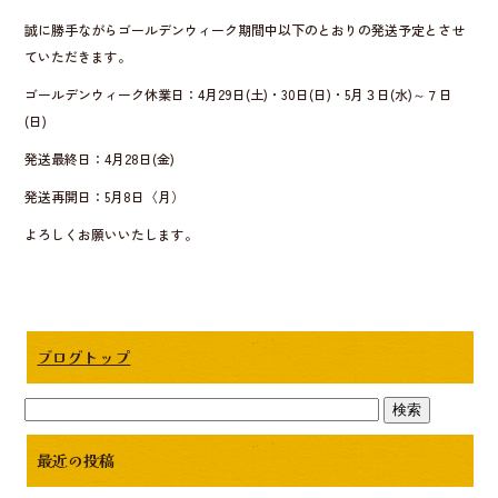
b
誠に勝手ながらゴールデンウィーク期間中以下のとおりの発送予定とさせ
o
ていただきます。
o
ゴールデンウィーク休業日：4月29日(土)・30日(日)・5月３日(水)～７日
k
(日)
発送最終日：4月28日(金)
発送再開日：5月8日〈月）
よろしくお願いいたします。
ブログトップ
最近の投稿