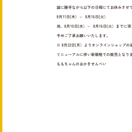
e
e
誠に勝手ながら以下の日程にてお休みさせ
b
8月11日(木）～ 8月16日(火）
o
尚、8月10日(水）～ 8月16日(火）まで
o
予めご了承お願いいたします。
k
※ 8月22日(月）よりオンラインショップ
リニューアルに伴い新価格での販売となり
ももちゃんのおかきせんべい