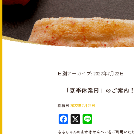
日別アーカイブ:
2022年7月22日
「夏季休業日」のご案内
投稿日
2022年7月22日
F
X
Li
ac
n
ももちゃんのおかきせんべいをご利用いた