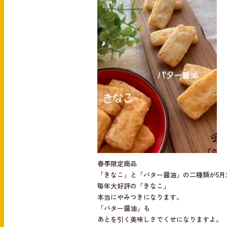
e
e
b
o
o
k
春季限定商品
「きなこ」と「バター醤油」の二種類が5月
毎年大好評の「きなこ」
本当にやみつきになります。
「バター醤油」も
あとを引く美味しさでくせになりますよ。