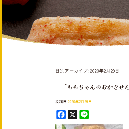
日別アーカイブ:
2020年2月29日
「ももちゃんのおかきせん
投稿日
2020年2月29日
F
X
Li
ac
n