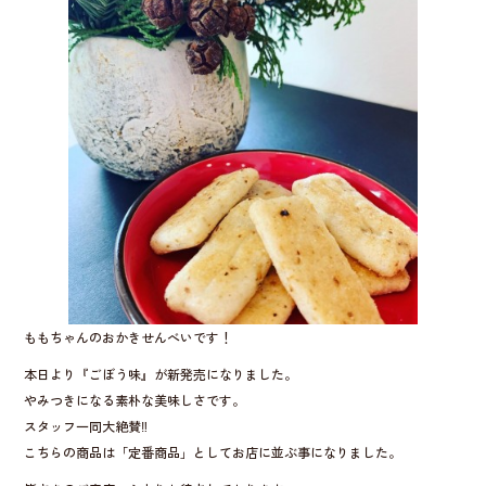
b
o
o
k
ももちゃんのおかきせんべいです！
本日より『ごぼう味』が新発売になりました。
やみつきになる素朴な美味しさです。
スタッフ一同大絶賛‼︎
こちらの商品は「定番商品」としてお店に並ぶ事になりました。