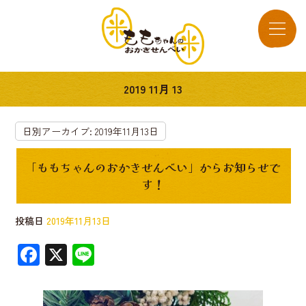
2019 11月 13
日別アーカイブ:
2019年11月13日
「ももちゃんのおかきせんべい」からお知らせで
す！
投稿日
2019年11月13日
F
X
Li
ac
n
e
e