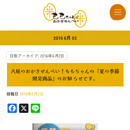
2016 6月 02
日別アーカイブ:
2016年6月2日
八尾のおかきせんべい！ももちゃんの『夏の季節
限定商品』のお知 らせです。
投稿日
2016年6月2日
F
X
Li
ac
n
e
e