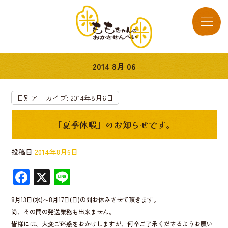
2014 8月 06
日別アーカイブ:
2014年8月6日
「夏季休暇」のお知らせです。
投稿日
2014年8月6日
F
X
Li
ac
n
8月13日(水)〜8月17日(日)の間お休みさせて頂きます。
e
e
尚、その間の発送業務も出来ません。
b
皆様には、大変ご迷惑をおかけしますが、何卒ご了承くださるようお願い