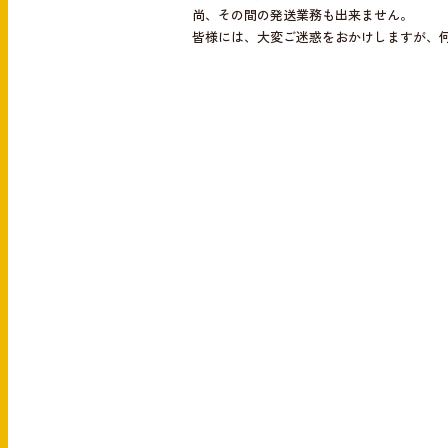
e
e
尚、その間の発送業務も出来ません。
b
皆様には、大変ご迷惑をおかけしますが、
o
o
k