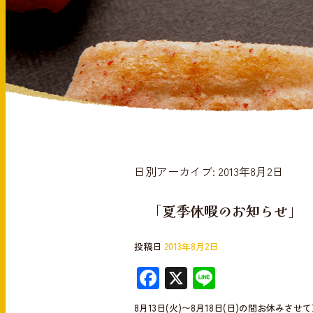
日別アーカイブ:
2013年8月2日
「夏季休暇のお知らせ」
投稿日
2013年8月2日
F
X
Li
ac
n
8月13日(火)〜8月18日(日)の間お休みさせ