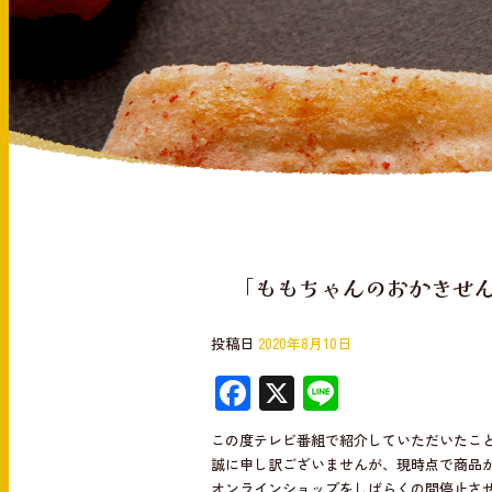
「ももちゃんのおかきせ
投稿日
2020年8月10日
F
X
Li
ac
n
この度テレビ番組で紹介していただいたこ
e
e
誠に申し訳ございませんが、現時点で商品
オンラインショップをしばらくの間停止さ