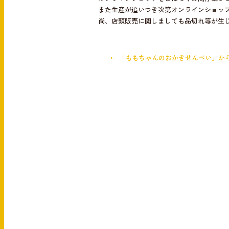
b
また生産が追いつき次第オンラインショッ
o
尚、店頭販売に関しましても品切れ等が生
o
k
←
「ももちゃんのおかきせんべい」か