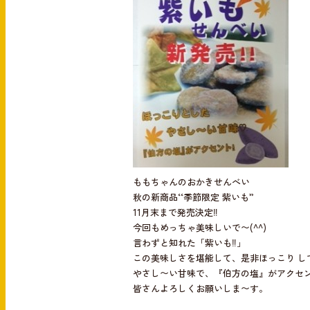
b
o
o
k
ももちゃんのおかきせんべい
秋の新商品‘‘季節限定 紫いも”
11月末まで発売決定‼︎
今回もめっちゃ美味しいで〜(^^)
言わずと知れた「紫いも‼︎」
この美味しさを堪能して、是非ほっこり し
やさし〜い甘味で、『伯方の塩』がアクセ
皆さんよろしくお願いしま〜す。