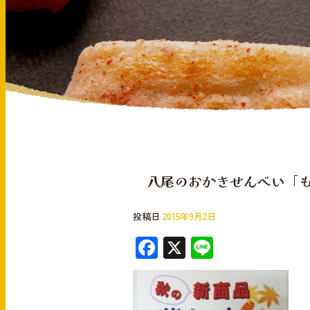
八尾のおかきせんべい「
投稿日
2015年9月2日
F
X
Li
ac
n
e
e