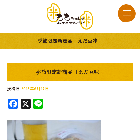
季節限定新商品「えだ豆味」
季節限定新商品「えだ豆味」
投稿日
2013年6月17日
F
X
Li
ac
n
e
e
b