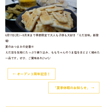
o
o
k
6月17日(月)〜8月末まで季節限定で大人も子供も大好き「えだ豆味」新登
場!
夏のおつまみの定番〓
えだ豆を生地にたっぷり練り込み、ももちゃんのうま塩をほどよく絡めた
一品です。ぜひ、ご賞味あれ(^o^)/
←
オープン３周年記念！
「夏季休暇のお知らせ」
→